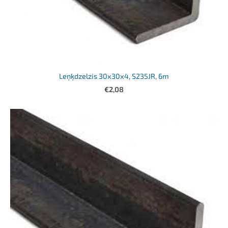
Leņķdzelzis 30x30x4, S235JR, 6m
€2,08