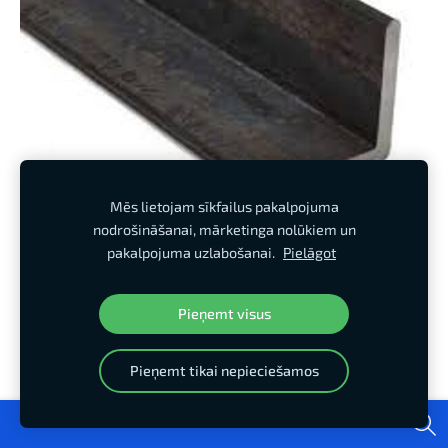
Mēs lietojam sīkfailus pakalpojuma
nodrošināšanai, mārketinga nolūkiem un
pakalpojuma uzlabošanai.
Pielāgot
Leņķdzelzis 60x60x6, S235JR, 6m
€6,43
Pieņemt visus
Pieņemt tikai nepieciešamos