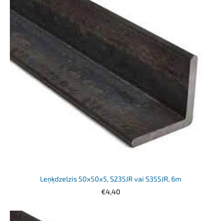
Leņķdzelzis 50x50x5, S235JR vai S355JR, 6m
€4,40