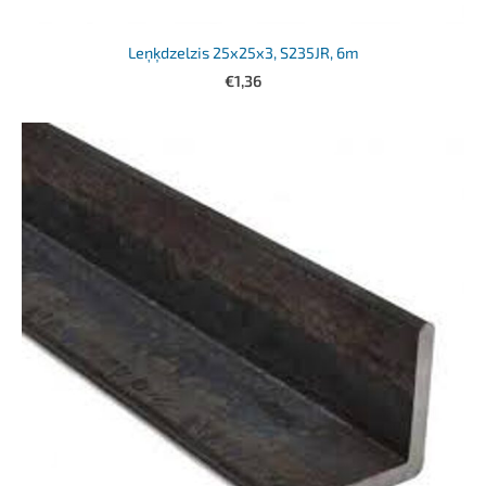
Leņķdzelzis 25x25x3, S235JR, 6m
€1,36