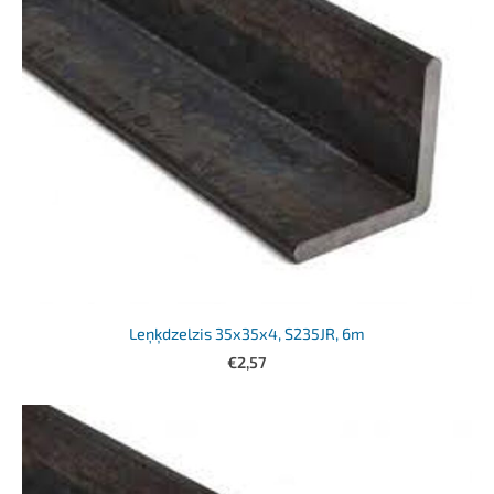
Leņķdzelzis 35x35x4, S235JR, 6m
€2,57