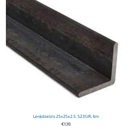
Leņķdzelzis 25x25x2.5, S235JR, 6m
€1,10