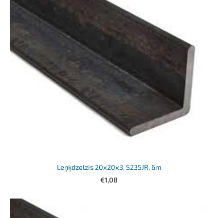
Leņķdzelzis 20x20x3, S235JR, 6m
€1,08