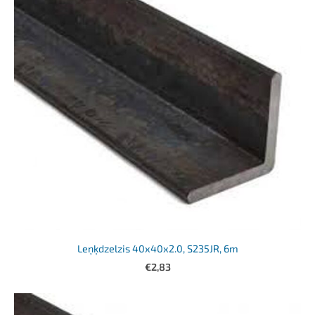
Leņķdzelzis 40x40x2.0, S235JR, 6m
€2,83