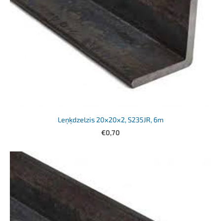
Leņķdzelzis 20x20x2, S235JR, 6m
€0,70