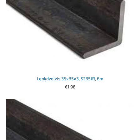
Leņķdzelzis 35x35x3, S235JR, 6m
€1,96