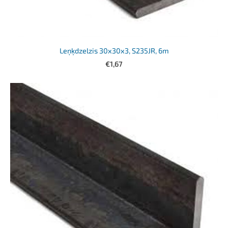
Leņķdzelzis 30x30x3, S235JR, 6m
€1,67