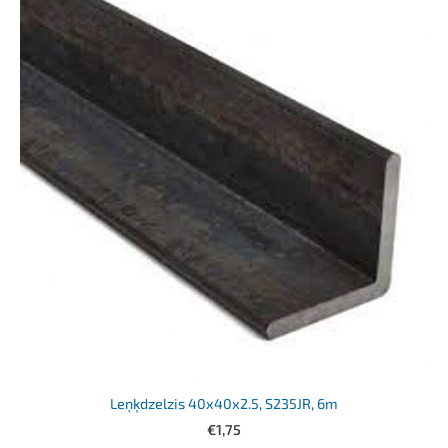
Leņķdzelzis 40x40x2.5, S235JR, 6m
€1,75