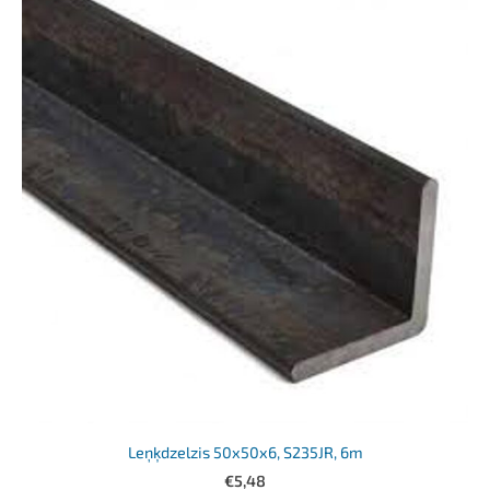
Leņķdzelzis 50x50x6, S235JR, 6m
€5,48