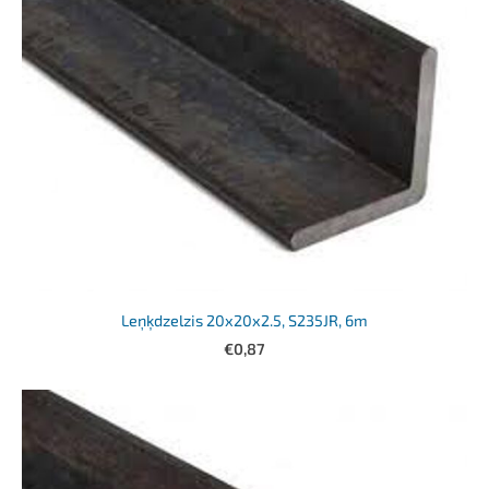
Leņķdzelzis 20x20x2.5, S235JR, 6m
€0,87