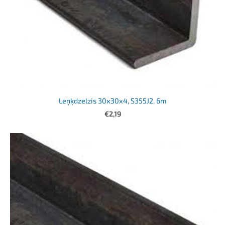
Leņķdzelzis 30x30x4, S355J2, 6m
€2,19