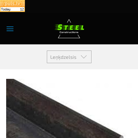
Leņķdzelsis