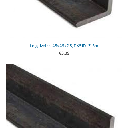
Leņķdzelzis 45x45x2.5, DX51D+Z, 6m
€3,09