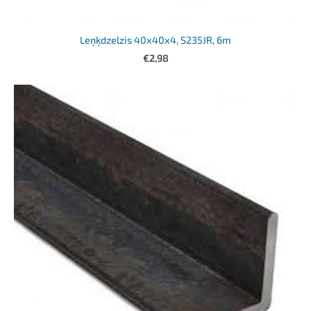
Leņķdzelzis 40x40x4, S235JR, 6m
€2,98