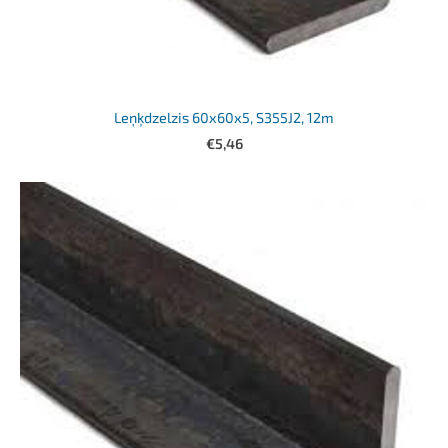
Leņķdzelzis 60x60x5, S355J2, 12m
€5,46