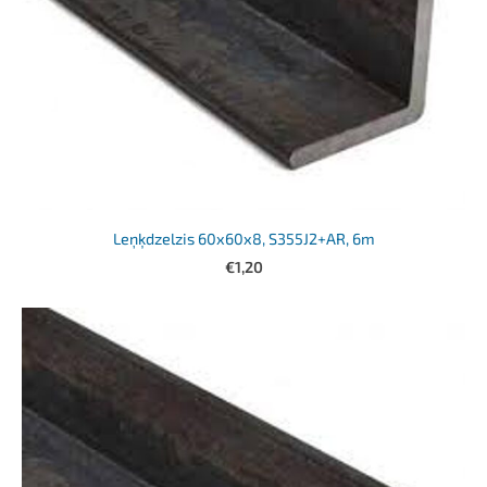
Leņķdzelzis 60x60x8, S355J2+AR, 6m
€1,20