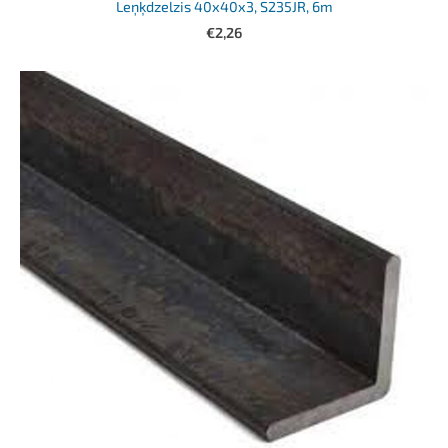
Leņķdzelzis 40x40x3, S235JR, 6m
€2,26