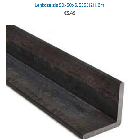
Leņķdzelzis 50x50x6, S355J2H, 6m
€5,49