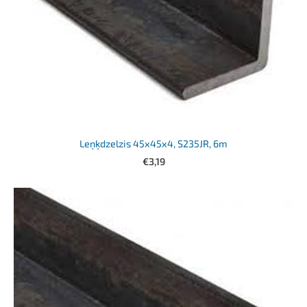
Leņķdzelzis 45x45x4, S235JR, 6m
€3,19