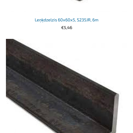
Leņķdzelzis 60x60x5, S235JR, 6m
€5,46