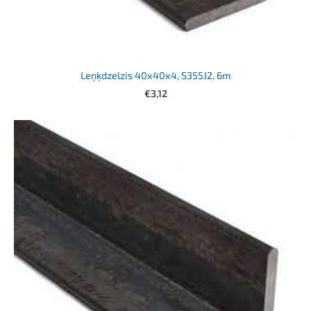
Leņķdzelzis 40x40x4, S355J2, 6m
€3,12