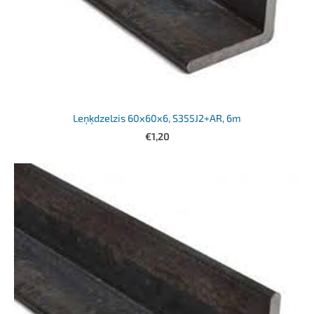
Leņķdzelzis 60x60x6, S355J2+AR, 6m
€1,20