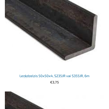
Leņķdzelzis 50x50x4, S235JR vai S355JR, 6m
€3,75