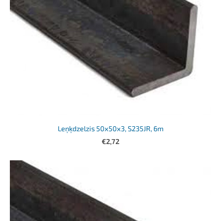
Leņķdzelzis 50x50x3, S235JR, 6m
€2,72