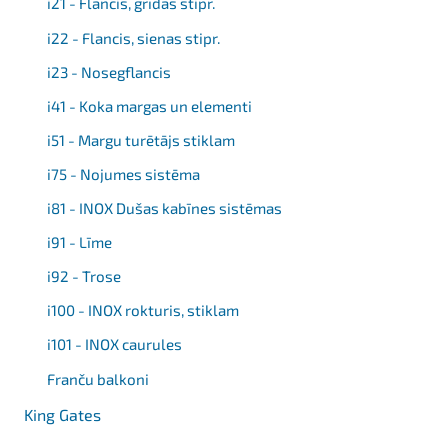
i21 - Flancis, grīdas stipr.
i22 - Flancis, sienas stipr.
i23 - Nosegflancis
i41 - Koka margas un elementi
i51 - Margu turētājs stiklam
i75 - Nojumes sistēma
i81 - INOX Dušas kabīnes sistēmas
i91 - Līme
i92 - Trose
i100 - INOX rokturis, stiklam
i101 - INOX caurules
Franču balkoni
King Gates