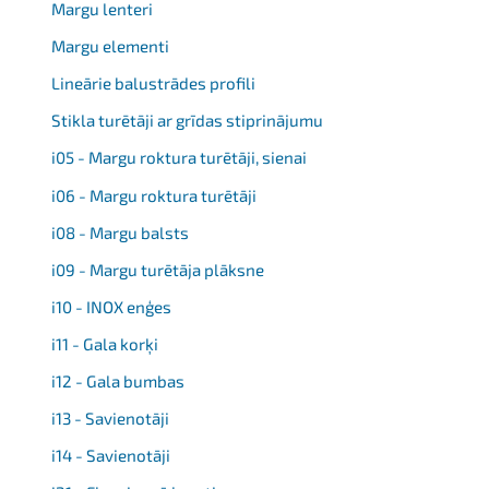
Margu lenteri
Margu elementi
Lineārie balustrādes profili
Stikla turētāji ar grīdas stiprinājumu
i05 - Margu roktura turētāji, sienai
i06 - Margu roktura turētāji
i08 - Margu balsts
i09 - Margu turētāja plāksne
i10 - INOX enģes
i11 - Gala korķi
i12 - Gala bumbas
i13 - Savienotāji
i14 - Savienotāji