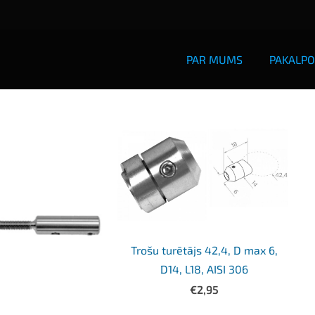
PAR MUMS
PAKALPO
Trošu turētājs 42,4, D max 6,
D14, L18, AISI 306
€2,95