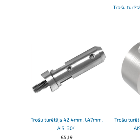
Trošu turēt
Trošu turētājs 42,4mm, L47mm,
Trošu turē
AISI 304
AI
€5,19