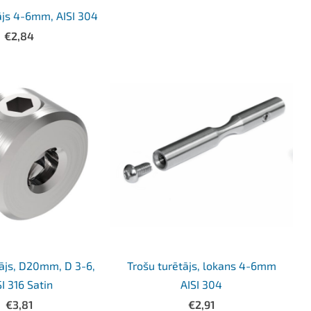
ājs 4-6mm, AISI 304
€2,84
tājs, D20mm, D 3-6,
Trošu turētājs, lokans 4-6mm
SI 316 Satin
AISI 304
€3,81
€2,91