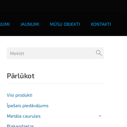
JUMI
JAUNUMI
MŪSU OBJEKTI
KONTAKTI
Pārlūkot
Visi produkti
Īpašais piedāvājums
Metāla caurules
›
Plakandzelzs