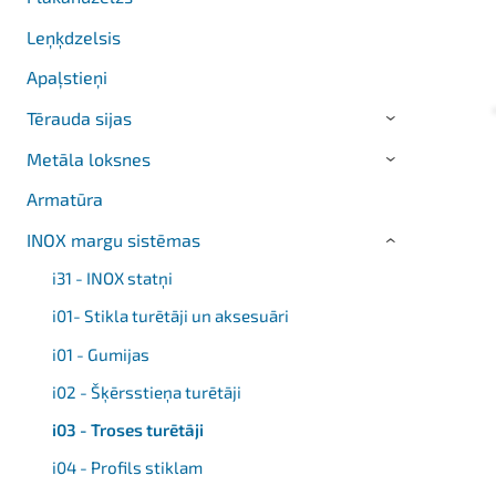
Leņķdzelsis
Apaļstieņi
Tērauda sijas
›
Metāla loksnes
›
Armatūra
INOX margu sistēmas
›
i31 - INOX statņi
i01- Stikla turētāji un aksesuāri
i01 - Gumijas
i02 - Šķērsstieņa turētāji
i03 - Troses turētāji
i04 - Profils stiklam