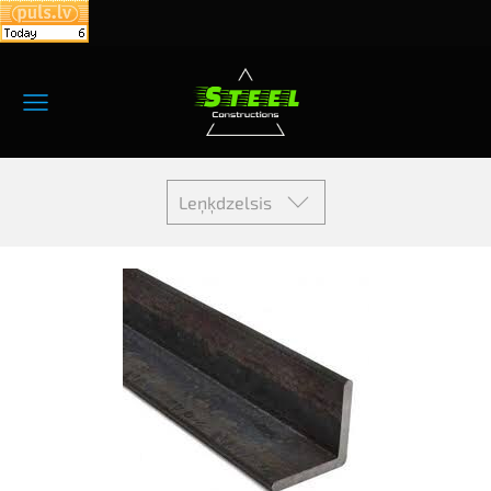
Leņķdzelsis