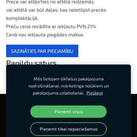
Prece var atšķirties no attēlā redzamās,
vai attēlā var būt daļas, kas neietilpst preces
komplektācijā.
Preču cena norādīta ar iekļautu PVN 21%
Cenā nav iekļauta piegādes maksa.
SAZINĀTIES PAR PIEEJAMĪBU
Papildu saturs
Mēs lietojam sīkfailus pakalpojuma
nodrošināšanai, mārketinga nolūkiem un
pakalpojuma uzlabošanai.
Pielāgot
Sīkdatnes
Pieņemt visus
Mājas lapa izstrādes stadijā
Pieņemt tikai nepieciešamos