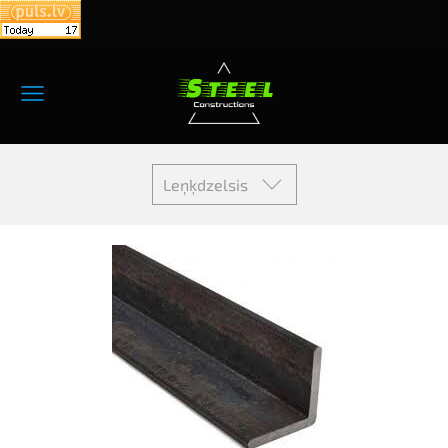
Leņķdzelsis