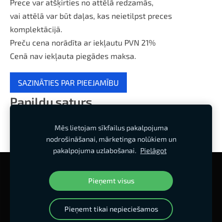
Prece var atšķirties no attēlā redzamās,
vai attēlā var būt daļas, kas neietilpst preces
komplektācijā.
Preču cena norādīta ar iekļautu PVN 21%
Cenā nav iekļauta piegādes maksa.
SAZINĀTIES PAR PIEEJAMĪBU
Papildu saturs
Mēs lietojam sīkfailus pakalpojuma
nodrošināšanai, mārketinga nolūkiem un
pakalpojuma uzlabošanai.
Pielāgot
Sīkdatnes
Pieņemt visus
Mājas lapa izstrādes stadijā
Pieņemt tikai nepieciešamos