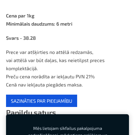
Cena par 1kg
Minimālais daudzums: 6 metri
Svars - 38.28
Prece var atšķirties no attēlā redzamās,
vai attēlā var būt daļas, kas neietilpst preces
komplektācijā.
Preču cena norādīta ar iekļautu PVN 21%
Cenā nav iekļauta piegādes maksa.
SAZINĀTIES PAR PIEEJAMĪBU
Papildu saturs
Mēs lietojam sīkfailus pakalpojuma