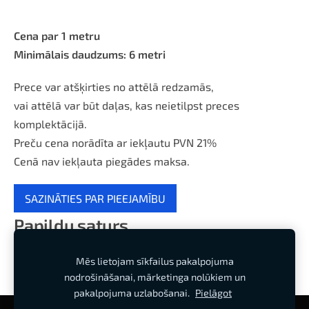
Cena par 1 metru
Minimālais daudzums: 6 metri
Prece var atšķirties no attēlā redzamās,
vai attēlā var būt daļas, kas neietilpst preces
komplektācijā.
Preču cena norādīta ar iekļautu PVN 21%
Cenā nav iekļauta piegādes maksa.
SAZINĀTIES PAR PIEEJAMĪBU
Papildu saturs
Mēs lietojam sīkfailus pakalpojuma
nodrošināšanai, mārketinga nolūkiem un
pakalpojuma uzlabošanai.
Pielāgot