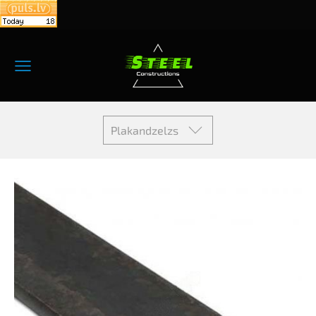
Plakandzelzs