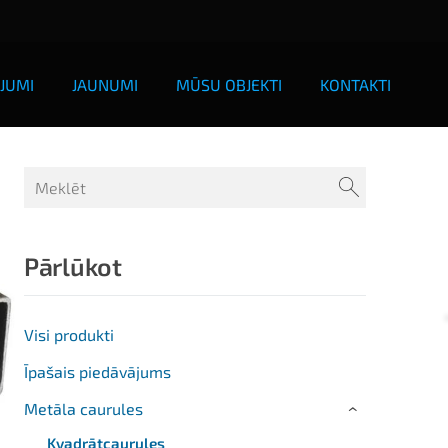
JUMI
JAUNUMI
MŪSU OBJEKTI
KONTAKTI
Pārlūkot
Visi produkti
Īpašais piedāvājums
Metāla caurules
›
Kvadrātcaurules