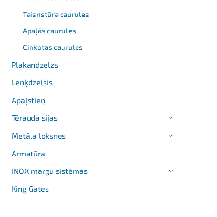
Taisnstūra caurules
Apaļās caurules
Cinkotas caurules
Plakandzelzs
Leņķdzelsis
Apaļstieņi
Tērauda sijas
›
Metāla loksnes
›
Armatūra
INOX margu sistēmas
›
King Gates