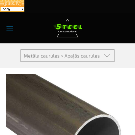
Metāla caurules > Apaļās caurules