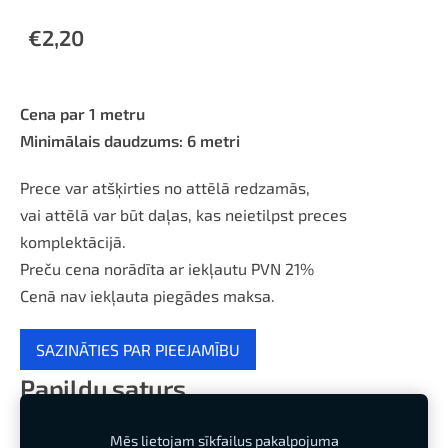
€2,20
Cena par 1 metru
Minimālais daudzums: 6 metri
Prece var atšķirties no attēlā redzamās,
vai attēlā var būt daļas, kas neietilpst preces
komplektācijā.
Preču cena norādīta ar iekļautu PVN 21%
Cenā nav iekļauta piegādes maksa.
SAZINĀTIES PAR PIEEJAMĪBU
Papildu saturs
Mēs lietojam sīkfailus pakalpojuma