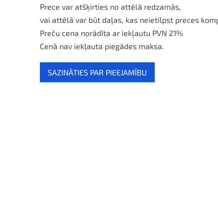
Prece var atšķirties no attēlā redzamās,
vai attēlā var būt daļas, kas neietilpst preces kom
Preču cena norādīta ar iekļautu PVN 21%
Cenā nav iekļauta piegādes maksa.
SAZINĀTIES PAR PIEEJAMĪBU