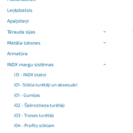
Leņķdzelsis
Apaļstieņi
Tērauda sijas
›
Metāla loksnes
›
Armatūra
INOX margu sistēmas
›
i31 - INOX statņi
i01- Stikla turētāji un aksesuāri
i01 - Gumijas
i02 - Šķērsstieņa turētāji
i03 - Troses turētāji
i04 - Profils stiklam