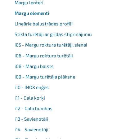
Margu lenteri
Margu elementi
Lineārie balustrādes profili
Stikla turētāji ar grīdas stiprinājumu
i05 - Margu roktura turētāji, sienai
i06 - Margu roktura turētāji
i08 - Margu balsts
i09 - Margu turētāja plāksne
i10 - INOX enģes
i11 - Gala korķi
i12 - Gala bumbas
i13 - Savienotāji
i14 - Savienotāji