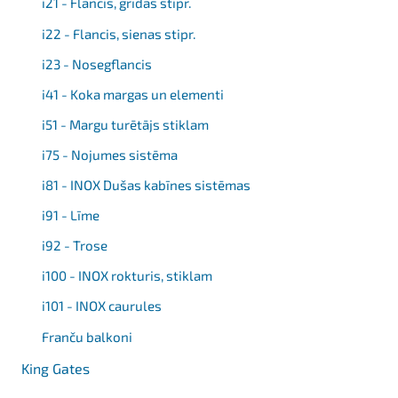
i21 - Flancis, grīdas stipr.
i22 - Flancis, sienas stipr.
i23 - Nosegflancis
i41 - Koka margas un elementi
i51 - Margu turētājs stiklam
i75 - Nojumes sistēma
i81 - INOX Dušas kabīnes sistēmas
i91 - Līme
i92 - Trose
i100 - INOX rokturis, stiklam
i101 - INOX caurules
Franču balkoni
King Gates