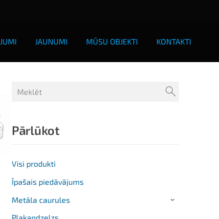
JUMI
JAUNUMI
MŪSU OBJEKTI
KONTAKTI
Pārlūkot
Visi produkti
Īpašais piedāvājums
Metāla caurules
›
Plakandzelzs