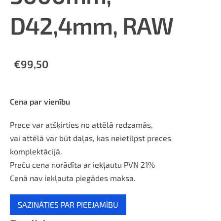
D42,4mm, RAW
€99,50
Cena par vienību
Prece var atšķirties no attēlā redzamās,
vai attēlā var būt daļas, kas neietilpst preces
komplektācijā.
Preču cena norādīta ar iekļautu PVN 21%
Cenā nav iekļauta piegādes maksa.
SAZINĀTIES PAR PIEEJAMĪBU