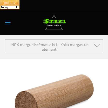
INOX margu sistēmas > i41 - Koka margas un
elementi