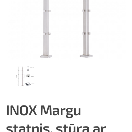
INOX Margu
statnis, stūra ar