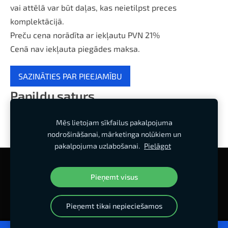
vai attēlā var būt daļas, kas neietilpst preces
komplektācijā.
Preču cena norādīta ar iekļautu PVN 21%
Cenā nav iekļauta piegādes maksa.
SAZINĀTIES PAR PIEEJAMĪBU
Papildu saturs
Mēs lietojam sīkfailus pakalpojuma
nodrošināšanai, mārketinga nolūkiem un
pakalpojuma uzlabošanai.
Pielāgot
Sīkdatnes
Pieņemt visus
Mājas lapa izstrādes stadijā
Pieņemt tikai nepieciešamos