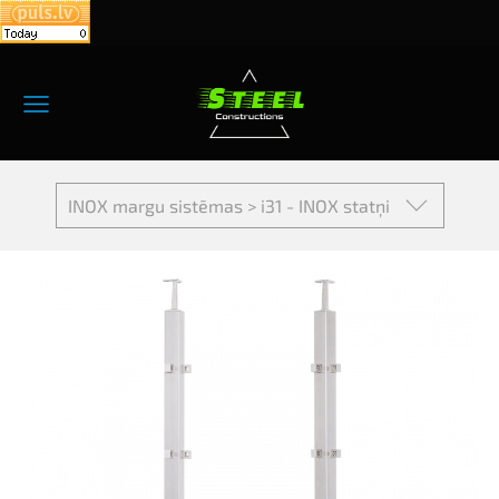
INOX margu sistēmas > i31 - INOX statņi