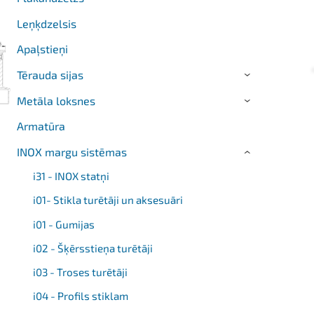
Leņķdzelsis
Apaļstieņi
Tērauda sijas
›
Metāla loksnes
›
Armatūra
INOX margu sistēmas
›
i31 - INOX statņi
i01- Stikla turētāji un aksesuāri
i01 - Gumijas
i02 - Šķērsstieņa turētāji
i03 - Troses turētāji
i04 - Profils stiklam