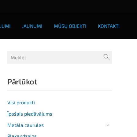
JUMI
JAUNUMI
MŪSU OBJEKTI
KONTAKTI
Pārlūkot
Visi produkti
Īpašais piedāvājums
Metāla caurules
›
Plakandzelzs