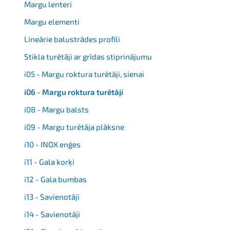
Margu lenteri
Margu elementi
Lineārie balustrādes profili
Stikla turētāji ar grīdas stiprinājumu
i05 - Margu roktura turētāji, sienai
i06 - Margu roktura turētāji
i08 - Margu balsts
i09 - Margu turētāja plāksne
i10 - INOX enģes
i11 - Gala korķi
i12 - Gala bumbas
i13 - Savienotāji
i14 - Savienotāji