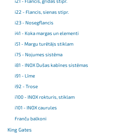
i21 - Flancis, grīdas stipr.
i22 - Flancis, sienas stipr.
i23 - Nosegflancis
i41 - Koka margas un elementi
i51 - Margu turētājs stiklam
i75 - Nojumes sistēma
i81 - INOX Dušas kabīnes sistēmas
i91 - Līme
i92 - Trose
i100 - INOX rokturis, stiklam
i101 - INOX caurules
Franču balkoni
King Gates