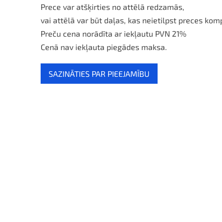
Prece var atšķirties no attēlā redzamās,
vai attēlā var būt daļas, kas neietilpst preces kom
Preču cena norādīta ar iekļautu PVN 21%
Cenā nav iekļauta piegādes maksa.
SAZINĀTIES PAR PIEEJAMĪBU