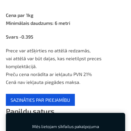
Cena par 1kg
Minimālais daudzums: 6 metri
Svars -0.395
Prece var atšķirties no attēlā redzamās,
vai attēlā var būt daļas, kas neietilpst preces
komplektācijā.
Preču cena norādīta ar iekļautu PVN 21%
Cenā nav iekļauta piegādes maksa.
SAZINĀTIES PAR PIEEJAMĪBU
Papildu saturs
Mēs lietojam sīkfailus pakalpojuma