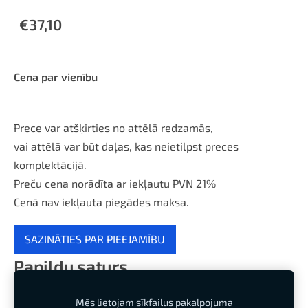
€37,10
Cena par
vienību
Prece var atšķirties no attēlā redzamās,
vai attēlā var būt daļas, kas neietilpst preces
komplektācijā.
Preču cena norādīta ar iekļautu PVN 21%
Cenā nav iekļauta piegādes maksa.
SAZINĀTIES PAR PIEEJAMĪBU
Papildu saturs
Mēs lietojam sīkfailus pakalpojuma