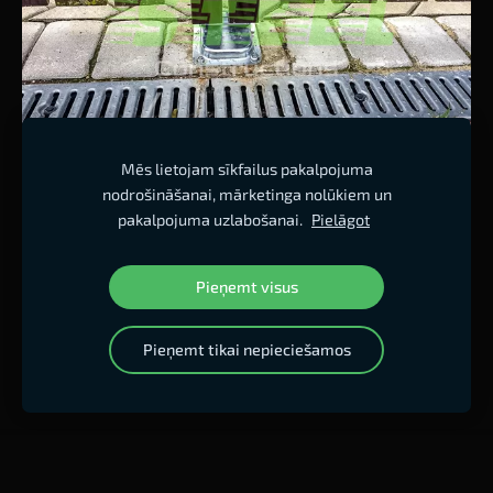
Mēs lietojam sīkfailus pakalpojuma
nodrošināšanai, mārketinga nolūkiem un
pakalpojuma uzlabošanai.
Pielāgot
Sīkdatnes
Pieņemt visus
Mājas lapa izstrādes stadijā
Pieņemt tikai nepieciešamos